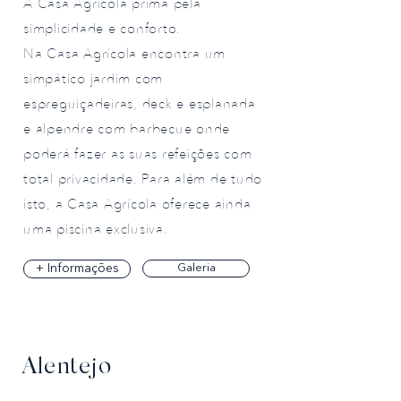
A Casa Agrícola prima pela
simplicidade e conforto.
Na Casa Agrícola encontra um
simpático jardim com
espreguiçadeiras, deck e esplanada
e alpendre com barbecue onde
poderá fazer as suas refeições com
total privacidade. Para além de tudo
isto, a Casa Agrícola oferece ainda
uma piscina exclusiva.
+ Informações
Galeria
Alentejo