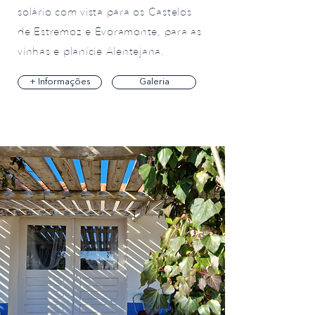
solário com vista para os Castelos
de Estremoz e Évoramonte, para as
vinhas e planície Alentejana.
+ Informações
Galeria