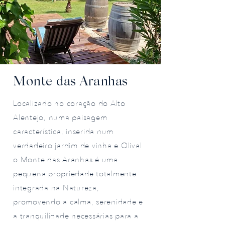
Monte das Aranhas
Localizado no coração do Alto
Alentejo, numa paisagem
característica, inserida num
verdadeiro jardim de vinha e Olival
o Monte das Aranhas é uma
pequena propriedade totalmente
integrada na Natureza,
promovendo a calma, serenidade e
a tranquilidade necessárias para a