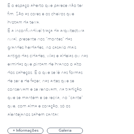
É o espaço aberto que parece não ter
fim. São as cores e os cheiros que
brotam da terra.
É a inconfundível traça da arquitectura
rural, presente nos "montes” das
grandes herdades, no casario mais
antigo das cidades, vilas e aldeias ou nas
ermidas que pintam de branco o alto
dos cabeços. É o que se lê nas formas
de ser e de fazer, nas artes que se
conservam e se renovam, na tradição
que se mantém e se recria, no "cante”
que, com alma e coração, só os
alentejanos sabem cantar.
+ Informações
Galeria