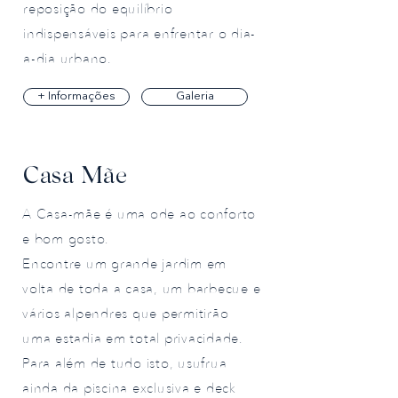
reposição do equilíbrio
indispensáveis para enfrentar o dia-
a-dia urbano.
+ Informações
Galeria
Casa Mãe
A Casa-mãe é uma ode ao conforto
e bom gosto.
Encontre um grande jardim em
volta de toda a casa, um barbecue e
vários alpendres que permitirão
uma estadia em total privacidade.
Para além de tudo isto, usufrua
ainda da piscina exclusiva e deck